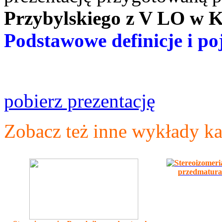
Przybylskiego z V LO w 
Podstawowe definicje i poj
pobierz prezentację
Zobacz też inne wykłady ka
Stereoizomeri
przedmatural