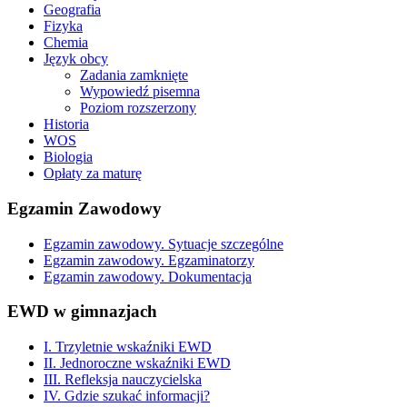
Geografia
Fizyka
Chemia
Język obcy
Zadania zamknięte
Wypowiedź pisemna
Poziom rozszerzony
Historia
WOS
Biologia
Opłaty za maturę
Egzamin Zawodowy
Egzamin zawodowy. Sytuacje szczególne
Egzamin zawodowy. Egzaminatorzy
Egzamin zawodowy. Dokumentacja
EWD w gimnazjach
I. Trzyletnie wskaźniki EWD
II. Jednoroczne wskaźniki EWD
III. Refleksja nauczycielska
IV. Gdzie szukać informacji?