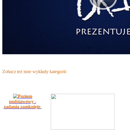
Zobacz też inne wykłady kategorii:
Poziom
podstawowy -
zadania zamknięte
.