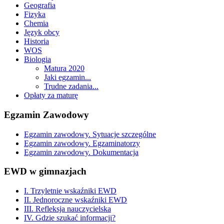
Geografia
Fizyka
Chemia
Język obcy
Historia
WOS
Biologia
Matura 2020
Jaki egzamin...
Trudne zadania...
Opłaty za maturę
Egzamin Zawodowy
Egzamin zawodowy. Sytuacje szczególne
Egzamin zawodowy. Egzaminatorzy
Egzamin zawodowy. Dokumentacja
EWD w gimnazjach
I. Trzyletnie wskaźniki EWD
II. Jednoroczne wskaźniki EWD
III. Refleksja nauczycielska
IV. Gdzie szukać informacji?