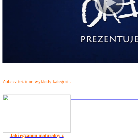
Zobacz też inne wykłady kategorii:
Jaki egzamin maturalny z