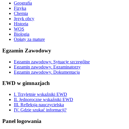
Geografia
Fizyka
Chemia
Język obcy
Historia
WOS
Biologia
Opłaty za maturę
Egzamin Zawodowy
Egzamin zawodowy. Sytuacje szczególne
Egzamin zawodowy. Egzaminatorzy
Egzamin zawodowy. Dokumentacja
EWD w gimnazjach
I. Trzyletnie wskaźniki EWD
II. Jednoroczne wskaźniki EWD
III. Refleksja nauczycielska
IV. Gdzie szukać informacji?
Panel logowania