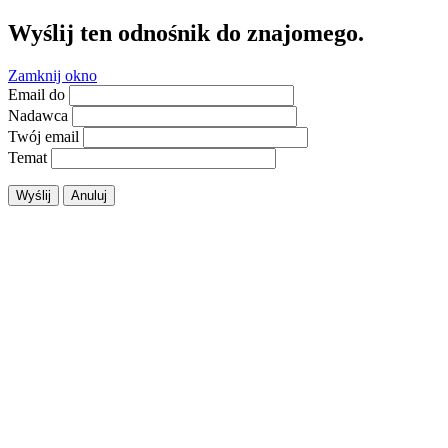
Wyślij ten odnośnik do znajomego.
Zamknij okno
Email do
Nadawca
Twój email
Temat
Wyślij
Anuluj